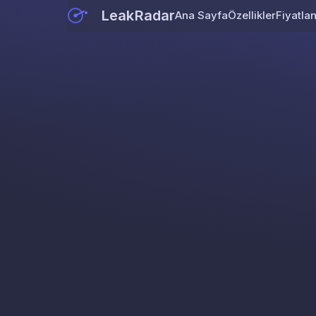
LeakRadar
Ana Sayfa
Özellikler
Fiyatla