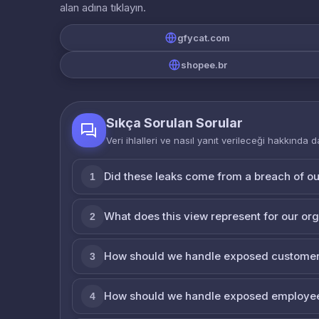
alan adına tıklayın.
gfycat.com
shopee.br
Sıkça Sorulan Sorular
Veri ihlalleri ve nasıl yanıt verileceği hakkında d
Did these leaks come from a breach of o
1
What does this view represent for our or
2
How should we handle exposed customer
3
How should we handle exposed employe
4