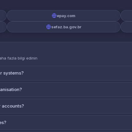
epay.com
sefaz.ba.gov.br
aha fazla bilgi edinin
ur systems?
ganisation?
 accounts?
es?