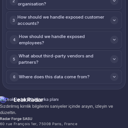
2
organisation?
How should we handle exposed customer
3
accounts?
How should we handle exposed
4
employees?
What about third-party vendors and
5
partners?
Where does this data come from?
6
LeakRadar
Sızdırılmış kimlik bilgilerini saniyeler içinde arayın, izleyin ve
düzeltin.
Radar Forge SASU
60 rue François 1er, 75008 Paris, France