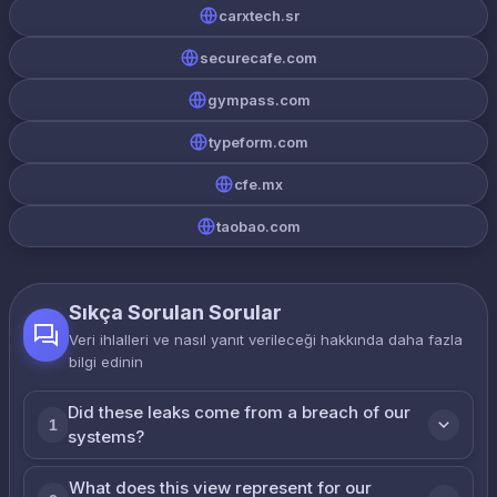
carxtech.sr
securecafe.com
gympass.com
typeform.com
cfe.mx
taobao.com
Sıkça Sorulan Sorular
Veri ihlalleri ve nasıl yanıt verileceği hakkında daha fazla
bilgi edinin
Did these leaks come from a breach of our
1
systems?
What does this view represent for our