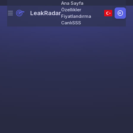
Ana Sayfa
Özellikler
LeakRadar
Menu
Skip to content
Fiyatlandırma
Canlı
SSS