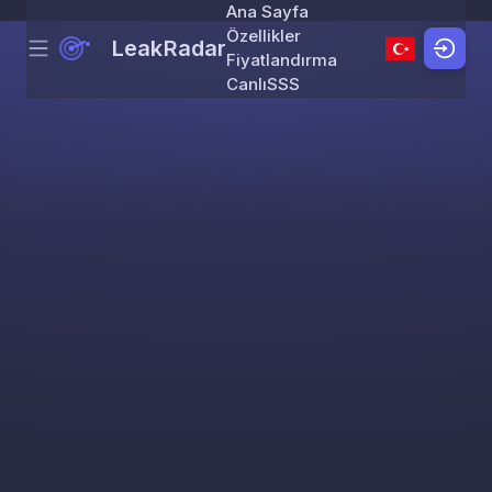
Ana Sayfa
Özellikler
LeakRadar
Menu
Skip to content
Fiyatlandırma
Canlı
SSS