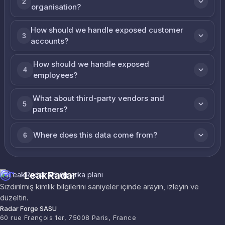
2
organisation?
How should we handle exposed customer
3
accounts?
How should we handle exposed
4
employees?
What about third-party vendors and
5
partners?
Where does this data come from?
6
LeakRadar
Sızdırılmış kimlik bilgilerini saniyeler içinde arayın, izleyin ve
düzeltin.
Radar Forge SASU
60 rue François 1er, 75008 Paris, France