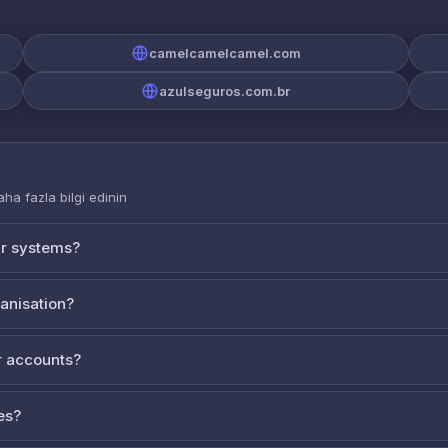
camelcamelcamel.com
azulseguros.com.br
aha fazla bilgi edinin
ur systems?
ganisation?
 accounts?
es?