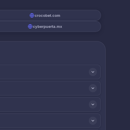
crocobet.com
cyberpuerta.mx