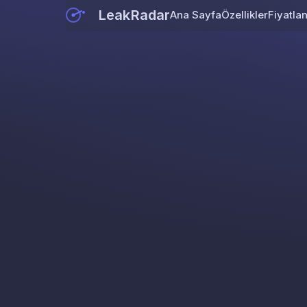
LeakRadar
Ana Sayfa
Özellikler
Fiyatla