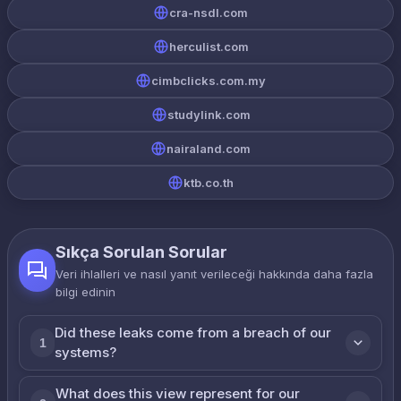
cra-nsdl.com
herculist.com
cimbclicks.com.my
studylink.com
nairaland.com
ktb.co.th
Sıkça Sorulan Sorular
Veri ihlalleri ve nasıl yanıt verileceği hakkında daha fazla
bilgi edinin
Did these leaks come from a breach of our
1
systems?
What does this view represent for our