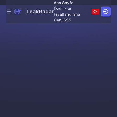
Ana Sayfa
Özellikler
LeakRadar
Menu
Skip to content
Fiyatlandırma
Canlı
SSS