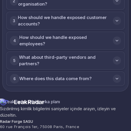
2
organisation?
How should we handle exposed customer
3
accounts?
How should we handle exposed
4
employees?
What about third-party vendors and
5
partners?
Where does this data come from?
6
LeakRadar
Sızdırılmış kimlik bilgilerini saniyeler içinde arayın, izleyin ve
düzeltin.
Radar Forge SASU
60 rue François 1er, 75008 Paris, France