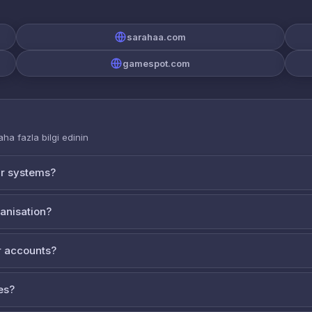
sarahaa.com
gamespot.com
aha fazla bilgi edinin
ur systems?
ganisation?
 accounts?
es?