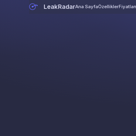
LeakRadar
Ana Sayfa
Özellikler
Fiyatla