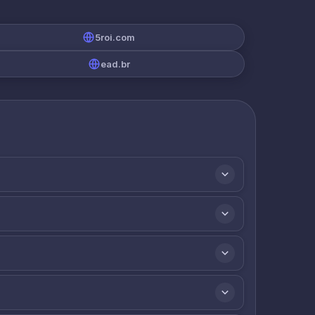
5roi.com
ead.br