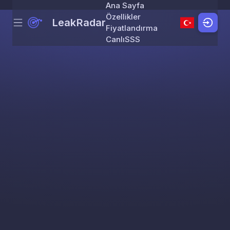
Ana Sayfa
Özellikler
LeakRadar
Menu
Skip to content
Fiyatlandırma
Canlı
SSS