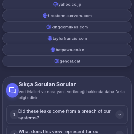
yahoo.co.jp
firestorm-servers.com
kingdomlikes.com
taylorfrancis.com
betpawa.co.ke
gencat.cat
Sıkça Sorulan Sorular
Veri ihlalleri ve nasıl yanıt verileceği hakkında daha fazla
bilgi edinin
Did these leaks come from a breach of our
1
systems?
What does this view represent for our