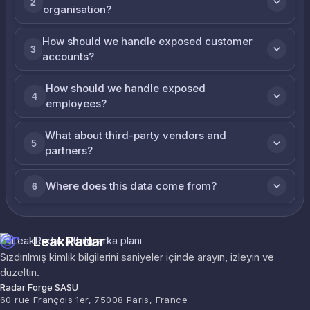
2
organisation?
How should we handle exposed customer
3
accounts?
How should we handle exposed
4
employees?
What about third-party vendors and
5
partners?
Where does this data come from?
6
LeakRadar
Sızdırılmış kimlik bilgilerini saniyeler içinde arayın, izleyin ve
düzeltin.
Radar Forge SASU
60 rue François 1er, 75008 Paris, France