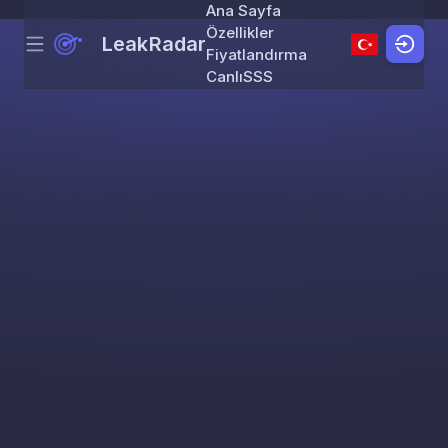
Ana Sayfa
Özellikler
LeakRadar
Menu
Skip to content
Fiyatlandırma
Canlı
SSS