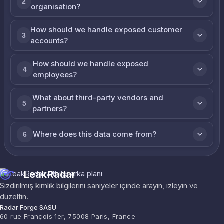
2
organisation?
How should we handle exposed customer
3
accounts?
How should we handle exposed
4
employees?
What about third-party vendors and
5
partners?
Where does this data come from?
6
LeakRadar
Sızdırılmış kimlik bilgilerini saniyeler içinde arayın, izleyin ve
düzeltin.
Radar Forge SASU
60 rue François 1er, 75008 Paris, France