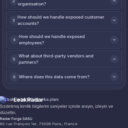
2
organisation?
How should we handle exposed customer
3
accounts?
How should we handle exposed
4
employees?
What about third-party vendors and
5
partners?
Where does this data come from?
6
LeakRadar
Sızdırılmış kimlik bilgilerini saniyeler içinde arayın, izleyin ve
düzeltin.
Radar Forge SASU
60 rue François 1er, 75008 Paris, France