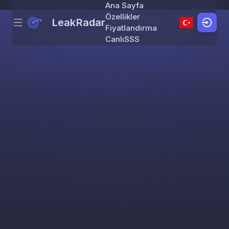
Ana Sayfa
Özellikler
LeakRadar
Menu
Skip to content
Fiyatlandırma
Canlı
SSS