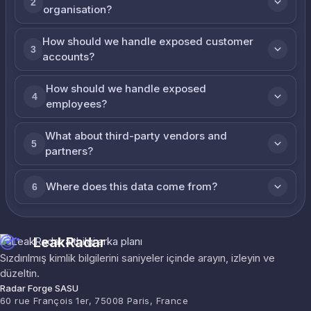
2
organisation?
How should we handle exposed customer
3
accounts?
How should we handle exposed
4
employees?
What about third-party vendors and
5
partners?
Where does this data come from?
6
LeakRadar
Sızdırılmış kimlik bilgilerini saniyeler içinde arayın, izleyin ve
düzeltin.
Radar Forge SASU
60 rue François 1er, 75008 Paris, France