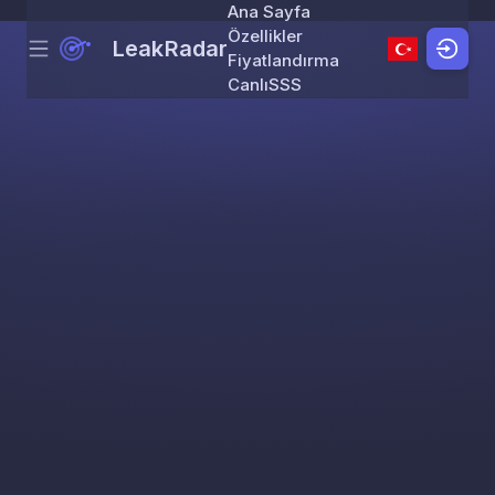
Ana Sayfa
Özellikler
LeakRadar
Menu
Skip to content
Fiyatlandırma
Canlı
SSS