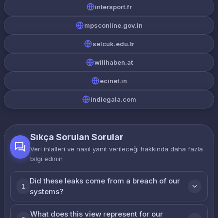
intersport.fr
mpsconline.gov.in
selcuk.edu.tr
willhaben.at
ecinet.in
indiegala.com
Sıkça Sorulan Sorular
Veri ihlalleri ve nasıl yanıt verileceği hakkında daha fazla
bilgi edinin
Did these leaks come from a breach of our
1
systems?
What does this view represent for our