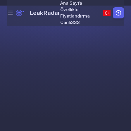
Ana Sayfa
Özellikler
LeakRadar
Menu
Skip to content
Fiyatlandırma
Canlı
SSS