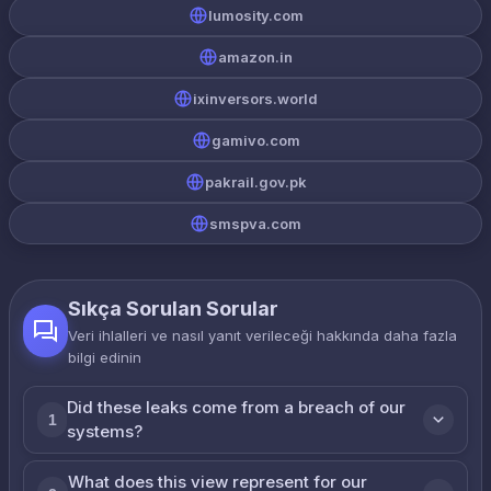
lumosity.com
amazon.in
ixinversors.world
gamivo.com
pakrail.gov.pk
smspva.com
Sıkça Sorulan Sorular
Veri ihlalleri ve nasıl yanıt verileceği hakkında daha fazla
bilgi edinin
Did these leaks come from a breach of our
1
systems?
What does this view represent for our