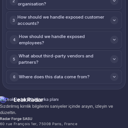
2
organisation?
How should we handle exposed customer
3
accounts?
How should we handle exposed
4
employees?
What about third-party vendors and
5
partners?
Where does this data come from?
6
LeakRadar
Sızdırılmış kimlik bilgilerini saniyeler içinde arayın, izleyin ve
düzeltin.
Radar Forge SASU
60 rue François 1er, 75008 Paris, France