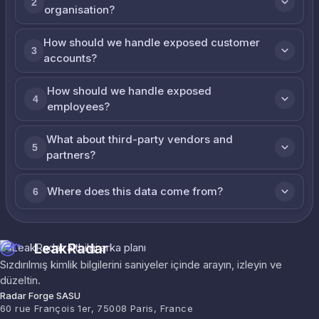
2
organisation?
How should we handle exposed customer
3
accounts?
How should we handle exposed
4
employees?
What about third-party vendors and
5
partners?
Where does this data come from?
6
LeakRadar
Sızdırılmış kimlik bilgilerini saniyeler içinde arayın, izleyin ve
düzeltin.
Radar Forge SASU
60 rue François 1er, 75008 Paris, France