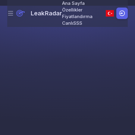
Ana Sayfa
Özellikler
LeakRadar
Menu
Skip to content
Fiyatlandırma
Canlı
SSS