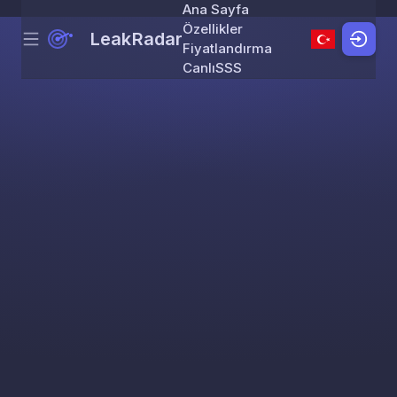
Ana Sayfa
Özellikler
LeakRadar
Menu
Skip to content
Fiyatlandırma
Canlı
SSS