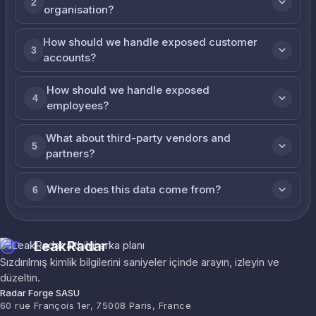
2
organisation?
How should we handle exposed customer
3
accounts?
How should we handle exposed
4
employees?
What about third-party vendors and
5
partners?
Where does this data come from?
6
LeakRadar
Sızdırılmış kimlik bilgilerini saniyeler içinde arayın, izleyin ve
düzeltin.
Radar Forge SASU
60 rue François 1er, 75008 Paris, France