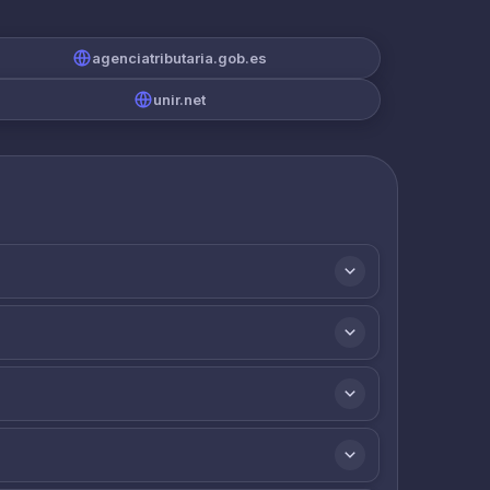
agenciatributaria.gob.es
unir.net