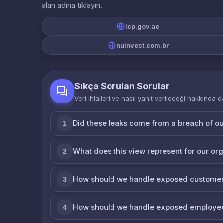
alan adına tıklayın.
icp.gov.ae
nuinvest.com.br
Sıkça Sorulan Sorular
Veri ihlalleri ve nasıl yanıt verileceği hakkında d
Did these leaks come from a breach of o
1
What does this view represent for our or
2
How should we handle exposed customer
3
How should we handle exposed employe
4