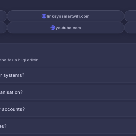
linksyssmartwifi.com
youtube.com
aha fazla bilgi edinin
ur systems?
ganisation?
 accounts?
es?