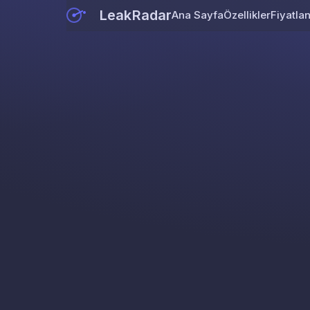
LeakRadar
Ana Sayfa
Özellikler
Fiyatla