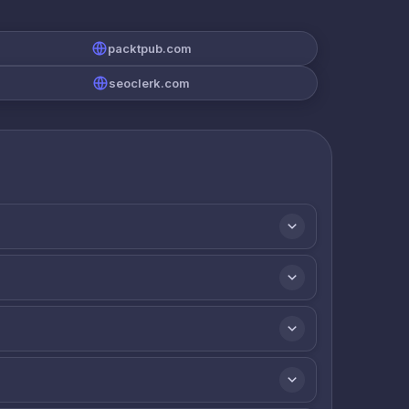
packtpub.com
seoclerk.com