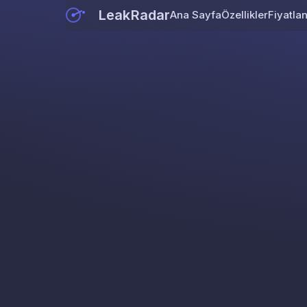
LeakRadar
Ana Sayfa
Özellikler
Fiyatla