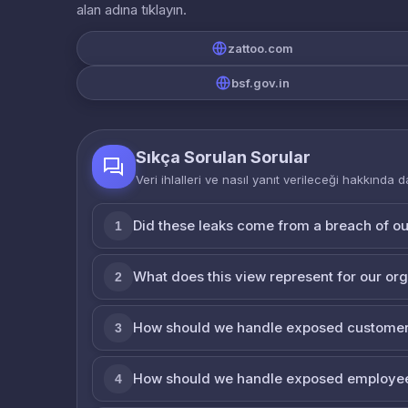
alan adına tıklayın.
zattoo.com
bsf.gov.in
Sıkça Sorulan Sorular
Veri ihlalleri ve nasıl yanıt verileceği hakkında d
Did these leaks come from a breach of o
1
What does this view represent for our or
2
How should we handle exposed customer
3
How should we handle exposed employe
4