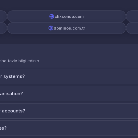
clixsense.com
dominos.com.tr
aha fazla bilgi edinin
ur systems?
ganisation?
 accounts?
es?