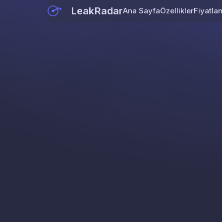
LeakRadar
Ana Sayfa
Özellikler
Fiyatla