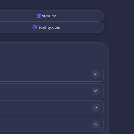
tilda.cc
fidelity.com