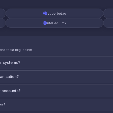
superbet.ro
utel.edu.mx
aha fazla bilgi edinin
ur systems?
ganisation?
 accounts?
es?