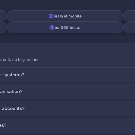
market.mobile
bet365.bet.ar
aha fazla bilgi edinin
ur systems?
ganisation?
 accounts?
es?