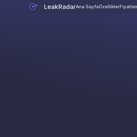
LeakRadar
Ana Sayfa
Özellikler
Fiyatla