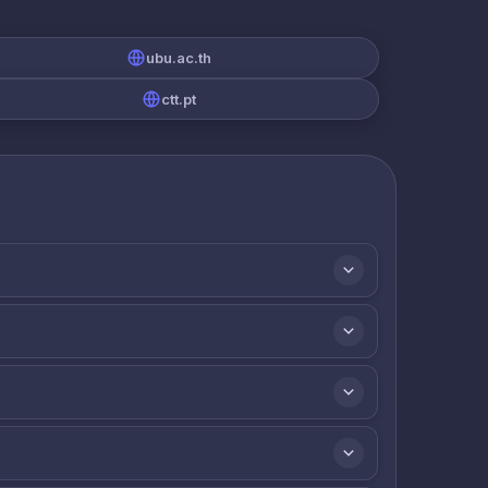
ubu.ac.th
ctt.pt