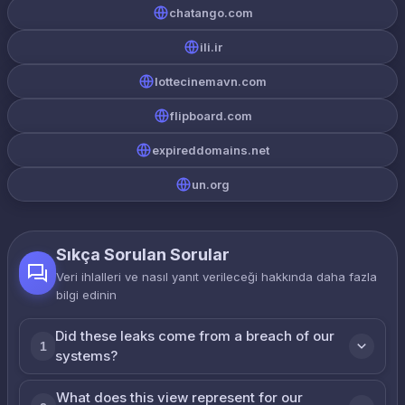
chatango.com
ili.ir
lottecinemavn.com
flipboard.com
expireddomains.net
un.org
Sıkça Sorulan Sorular
Veri ihlalleri ve nasıl yanıt verileceği hakkında daha fazla
bilgi edinin
Did these leaks come from a breach of our
1
systems?
What does this view represent for our