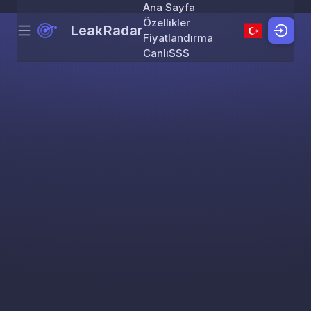
Ana Sayfa
Özellikler
LeakRadar
Menu
Skip to content
Fiyatlandırma
Canlı
SSS