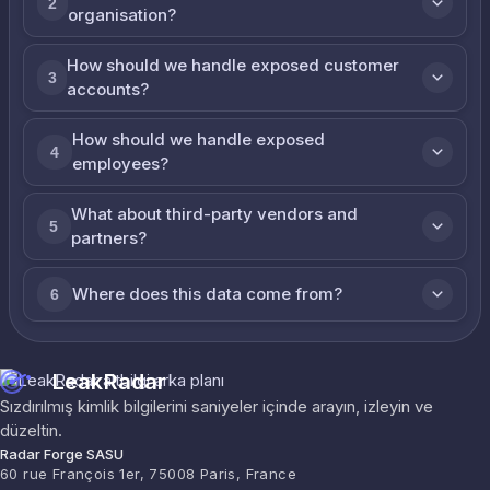
2
organisation?
How should we handle exposed customer
3
accounts?
How should we handle exposed
4
employees?
What about third-party vendors and
5
partners?
Where does this data come from?
6
LeakRadar
Sızdırılmış kimlik bilgilerini saniyeler içinde arayın, izleyin ve
düzeltin.
Radar Forge SASU
60 rue François 1er, 75008 Paris, France