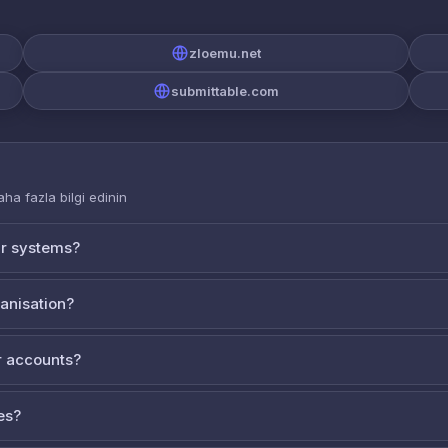
zloemu.net
submittable.com
aha fazla bilgi edinin
ur systems?
ganisation?
 accounts?
es?