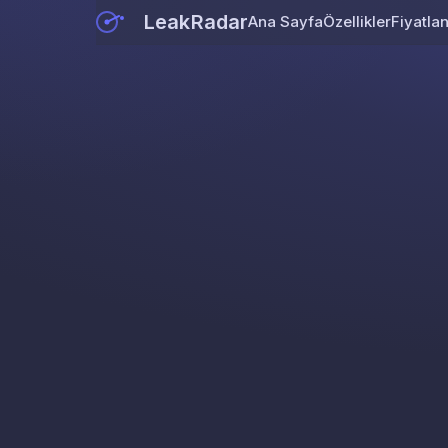
LeakRadar
Ana Sayfa
Özellikler
Fiyatla