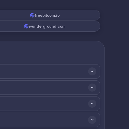
freebitcoin.io
wunderground.com