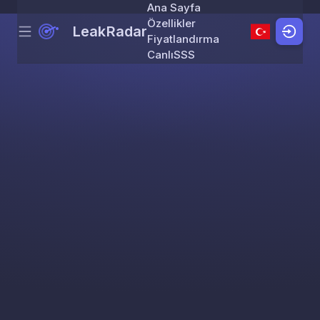
Ana Sayfa
Özellikler
LeakRadar
Menu
Skip to content
Fiyatlandırma
Canlı
SSS