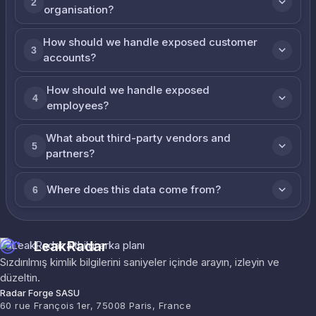
2
organisation?
How should we handle exposed customer
3
accounts?
How should we handle exposed
4
employees?
What about third-party vendors and
5
partners?
Where does this data come from?
6
LeakRadar
Sızdırılmış kimlik bilgilerini saniyeler içinde arayın, izleyin ve
düzeltin.
Radar Forge SASU
60 rue François 1er, 75008 Paris, France