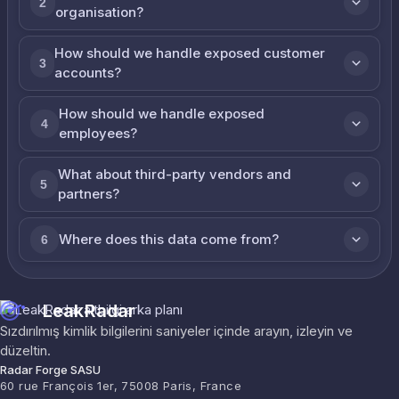
2
organisation?
How should we handle exposed customer
3
accounts?
How should we handle exposed
4
employees?
What about third-party vendors and
5
partners?
Where does this data come from?
6
LeakRadar
Sızdırılmış kimlik bilgilerini saniyeler içinde arayın, izleyin ve
düzeltin.
Radar Forge SASU
60 rue François 1er, 75008 Paris, France