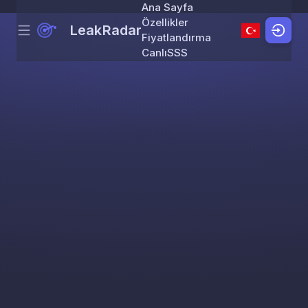
Ana Sayfa
Özellikler
LeakRadar
Menu
Skip to content
Fiyatlandırma
Canlı
SSS