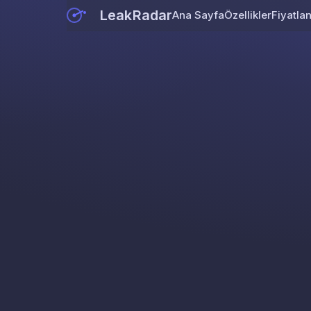
LeakRadar
Ana Sayfa
Özellikler
Fiyatla