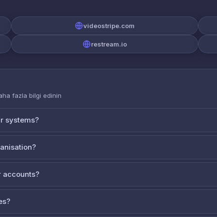
videostripe.com
restream.io
aha fazla bilgi edinin
ur systems?
ganisation?
 accounts?
es?