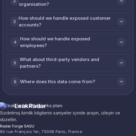
2
organisation?
How should we handle exposed customer
3
accounts?
How should we handle exposed
4
employees?
What about third-party vendors and
5
partners?
Where does this data come from?
6
LeakRadar
Sızdırılmış kimlik bilgilerini saniyeler içinde arayın, izleyin ve
düzeltin.
Radar Forge SASU
60 rue François 1er, 75008 Paris, France