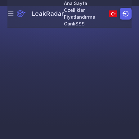
Ana Sayfa
Özellikler
LeakRadar
Menu
Skip to content
Fiyatlandırma
Canlı
SSS