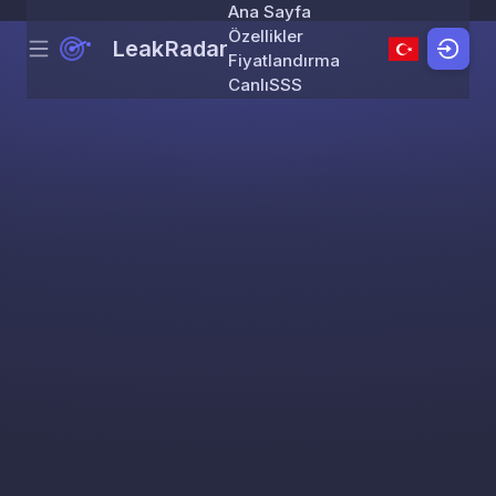
Ana Sayfa
Özellikler
LeakRadar
Menu
Skip to content
Fiyatlandırma
Canlı
SSS