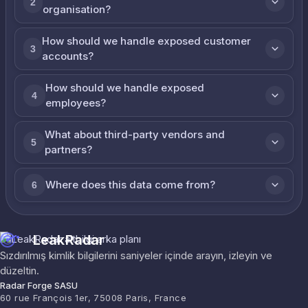
2
organisation?
How should we handle exposed customer
3
accounts?
How should we handle exposed
4
employees?
What about third-party vendors and
5
partners?
Where does this data come from?
6
LeakRadar
Sızdırılmış kimlik bilgilerini saniyeler içinde arayın, izleyin ve
düzeltin.
Radar Forge SASU
60 rue François 1er, 75008 Paris, France