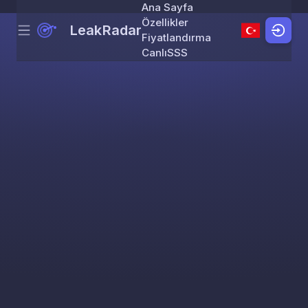
Ana Sayfa
Özellikler
LeakRadar
Menu
Skip to content
Fiyatlandırma
Canlı
SSS