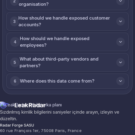
2
organisation?
How should we handle exposed customer
3
accounts?
How should we handle exposed
4
employees?
What about third-party vendors and
5
partners?
Where does this data come from?
6
LeakRadar
Sızdırılmış kimlik bilgilerini saniyeler içinde arayın, izleyin ve
düzeltin.
Radar Forge SASU
60 rue François 1er, 75008 Paris, France