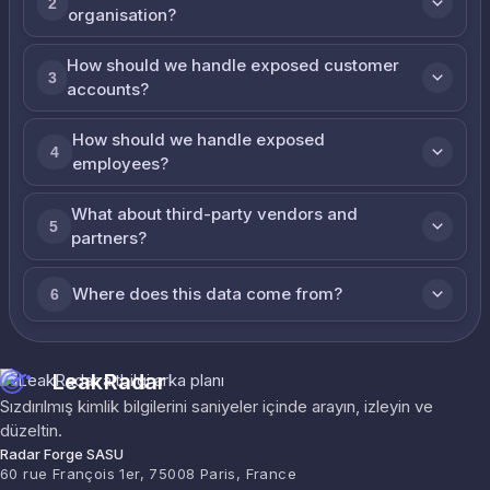
2
organisation?
How should we handle exposed customer
3
accounts?
How should we handle exposed
4
employees?
What about third-party vendors and
5
partners?
Where does this data come from?
6
LeakRadar
Sızdırılmış kimlik bilgilerini saniyeler içinde arayın, izleyin ve
düzeltin.
Radar Forge SASU
60 rue François 1er, 75008 Paris, France