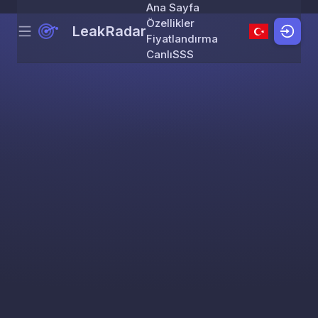
Ana Sayfa
Özellikler
LeakRadar
Menu
Skip to content
Fiyatlandırma
Canlı
SSS