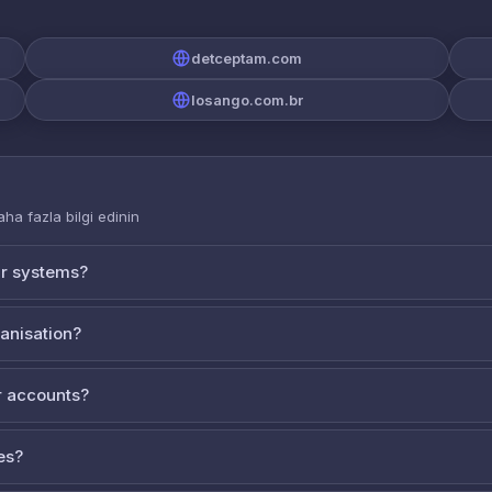
detceptam.com
losango.com.br
aha fazla bilgi edinin
ur systems?
ganisation?
 accounts?
es?