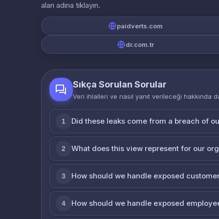
alan adına tıklayın.
paidverts.com
dr.com.tr
Sıkça Sorulan Sorular
Veri ihlalleri ve nasıl yanıt verileceği hakkında d
Did these leaks come from a breach of o
1
What does this view represent for our or
2
How should we handle exposed customer
3
How should we handle exposed employe
4