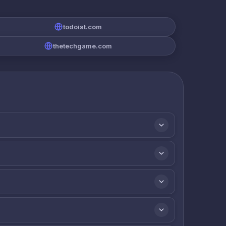
todoist.com
thetechgame.com