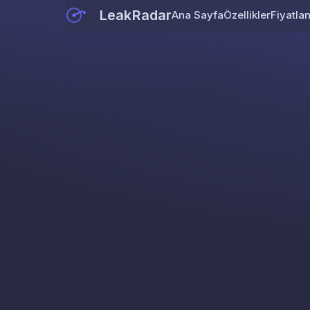
LeakRadar
Ana Sayfa
Özellikler
Fiyatla