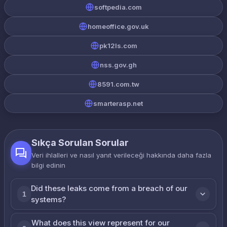
softpedia.com
homeoffice.gov.uk
pk12ls.com
nss.gov.gh
8591.com.tw
smarterasp.net
Sıkça Sorulan Sorular
Veri ihlalleri ve nasıl yanıt verileceği hakkında daha fazla
bilgi edinin
Did these leaks come from a breach of our
1
systems?
What does this view represent for our