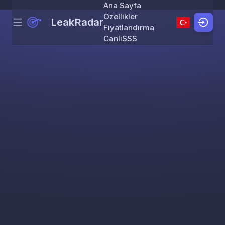
Ana Sayfa
Özellikler
LeakRadar
Menu
Skip to content
Fiyatlandırma
Canlı
SSS