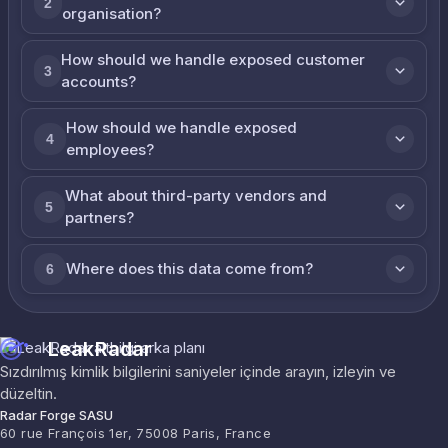
2
organisation?
How should we handle exposed customer
3
accounts?
How should we handle exposed
4
employees?
What about third-party vendors and
5
partners?
Where does this data come from?
6
LeakRadar
Sızdırılmış kimlik bilgilerini saniyeler içinde arayın, izleyin ve
düzeltin.
Radar Forge SASU
60 rue François 1er, 75008 Paris, France