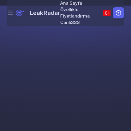
Ana Sayfa
Özellikler
LeakRadar
Menu
Skip to content
Fiyatlandırma
Canlı
SSS