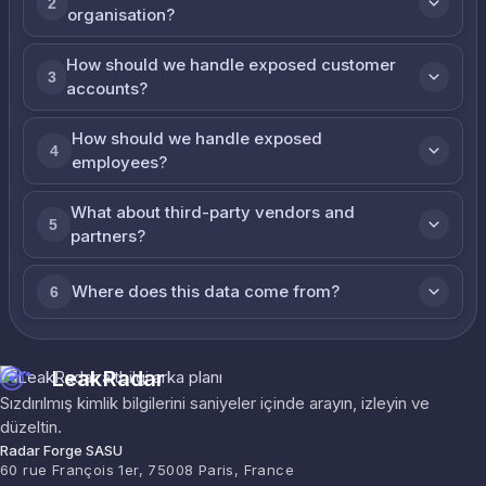
2
organisation?
How should we handle exposed customer
3
accounts?
How should we handle exposed
4
employees?
What about third-party vendors and
5
partners?
Where does this data come from?
6
LeakRadar
Sızdırılmış kimlik bilgilerini saniyeler içinde arayın, izleyin ve
düzeltin.
Radar Forge SASU
60 rue François 1er, 75008 Paris, France