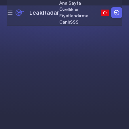
Ana Sayfa
Özellikler
LeakRadar
Menu
Skip to content
Fiyatlandırma
Canlı
SSS