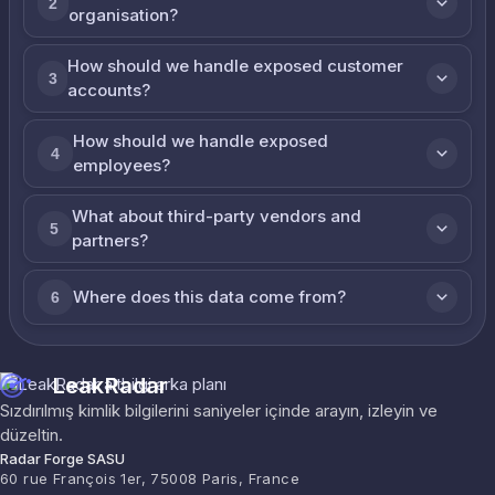
2
organisation?
How should we handle exposed customer
3
accounts?
How should we handle exposed
4
employees?
What about third-party vendors and
5
partners?
Where does this data come from?
6
LeakRadar
Sızdırılmış kimlik bilgilerini saniyeler içinde arayın, izleyin ve
düzeltin.
Radar Forge SASU
60 rue François 1er, 75008 Paris, France