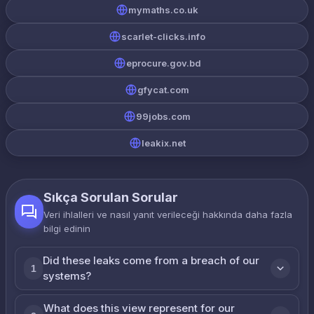
mymaths.co.uk
scarlet-clicks.info
eprocure.gov.bd
gfycat.com
99jobs.com
leakix.net
Sıkça Sorulan Sorular
Veri ihlalleri ve nasıl yanıt verileceği hakkında daha fazla
bilgi edinin
Did these leaks come from a breach of our
1
systems?
What does this view represent for our