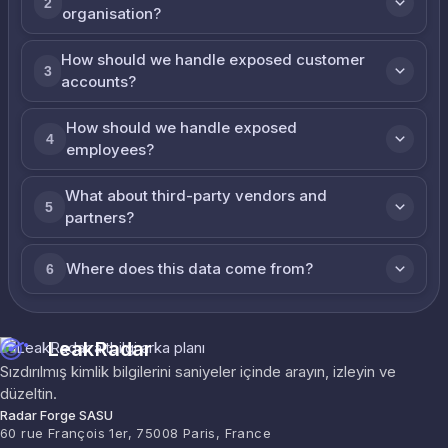
2
organisation?
How should we handle exposed customer
3
accounts?
How should we handle exposed
4
employees?
What about third-party vendors and
5
partners?
Where does this data come from?
6
LeakRadar
Sızdırılmış kimlik bilgilerini saniyeler içinde arayın, izleyin ve
düzeltin.
Radar Forge SASU
60 rue François 1er, 75008 Paris, France