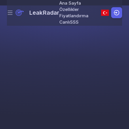
Ana Sayfa
Özellikler
LeakRadar
Menu
Skip to content
Fiyatlandırma
Canlı
SSS