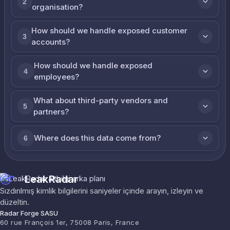
2
organisation?
How should we handle exposed customer
3
accounts?
How should we handle exposed
4
employees?
What about third-party vendors and
5
partners?
Where does this data come from?
6
LeakRadar
Sızdırılmış kimlik bilgilerini saniyeler içinde arayın, izleyin ve
düzeltin.
Radar Forge SASU
60 rue François 1er, 75008 Paris, France