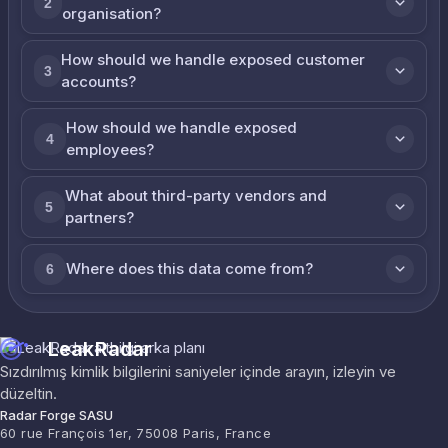
2
organisation?
How should we handle exposed customer
3
accounts?
How should we handle exposed
4
employees?
What about third-party vendors and
5
partners?
Where does this data come from?
6
LeakRadar
Sızdırılmış kimlik bilgilerini saniyeler içinde arayın, izleyin ve
düzeltin.
Radar Forge SASU
60 rue François 1er, 75008 Paris, France