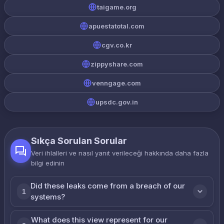
taigame.org
apuestatotal.com
cgv.co.kr
zippyshare.com
venngage.com
upsdc.gov.in
Sıkça Sorulan Sorular
Veri ihlalleri ve nasıl yanıt verileceği hakkında daha fazla
bilgi edinin
Did these leaks come from a breach of our
1
systems?
What does this view represent for our