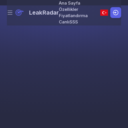
Ana Sayfa
Özellikler
LeakRadar
Menu
Skip to content
Fiyatlandırma
Canlı
SSS