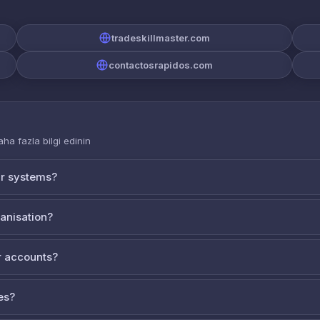
tradeskillmaster.com
contactosrapidos.com
aha fazla bilgi edinin
ur systems?
ganisation?
 accounts?
es?