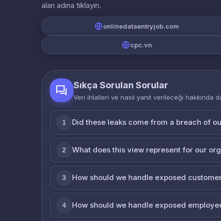
alan adına tıklayın.
onlinedataentryjob.com
cpc.vn
Sıkça Sorulan Sorular
Veri ihlalleri ve nasıl yanıt verileceği hakkında d
Did these leaks come from a breach of o
1
What does this view represent for our or
2
How should we handle exposed customer
3
How should we handle exposed employe
4