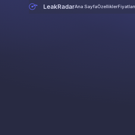
LeakRadar
Ana Sayfa
Özellikler
Fiyatla