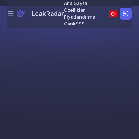
Ana Sayfa
Özellikler
LeakRadar
Menu
Skip to content
Fiyatlandırma
Canlı
SSS