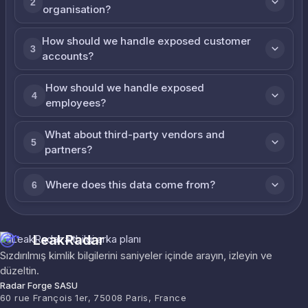
2
organisation?
How should we handle exposed customer
3
accounts?
How should we handle exposed
4
employees?
What about third-party vendors and
5
partners?
Where does this data come from?
6
LeakRadar
Sızdırılmış kimlik bilgilerini saniyeler içinde arayın, izleyin ve
düzeltin.
Radar Forge SASU
60 rue François 1er, 75008 Paris, France