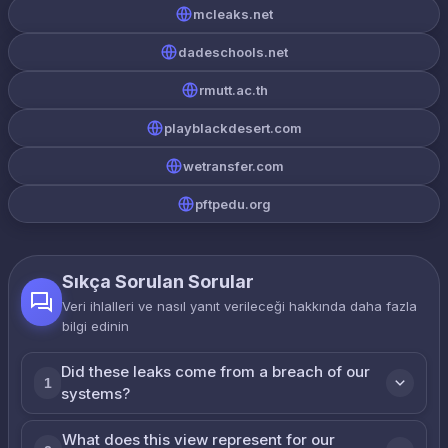
mcleaks.net
dadeschools.net
rmutt.ac.th
playblackdesert.com
wetransfer.com
pftpedu.org
Sıkça Sorulan Sorular
Veri ihlalleri ve nasıl yanıt verileceği hakkında daha fazla
bilgi edinin
Did these leaks come from a breach of our
1
systems?
What does this view represent for our