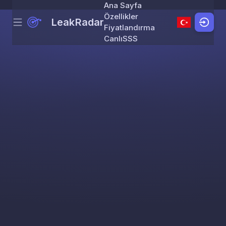
Ana Sayfa
Özellikler
LeakRadar
Menu
Skip to content
Fiyatlandırma
Canlı
SSS