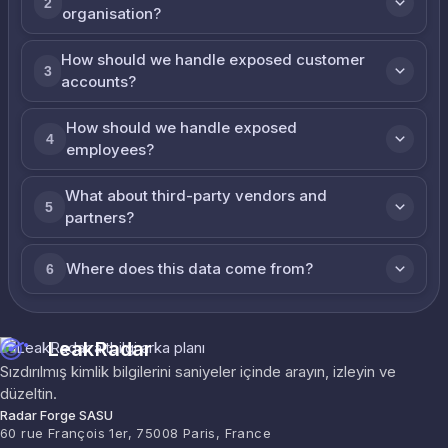
2
organisation?
How should we handle exposed customer
3
accounts?
How should we handle exposed
4
employees?
What about third-party vendors and
5
partners?
Where does this data come from?
6
LeakRadar
Sızdırılmış kimlik bilgilerini saniyeler içinde arayın, izleyin ve
düzeltin.
Radar Forge SASU
60 rue François 1er, 75008 Paris, France