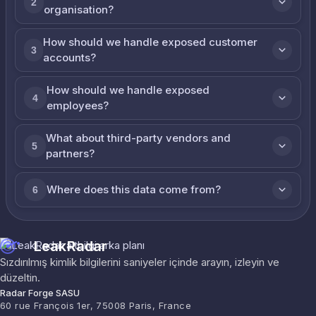
2
organisation?
How should we handle exposed customer
3
accounts?
How should we handle exposed
4
employees?
What about third-party vendors and
5
partners?
Where does this data come from?
6
LeakRadar
Sızdırılmış kimlik bilgilerini saniyeler içinde arayın, izleyin ve
düzeltin.
Radar Forge SASU
60 rue François 1er, 75008 Paris, France