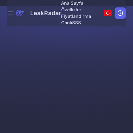
Ana Sayfa
Özellikler
LeakRadar
Menu
Skip to content
Fiyatlandırma
Canlı
SSS