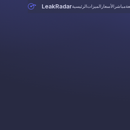
LeakRadar
عة
مباشر
الأسعار
الميزات
الرئيسية