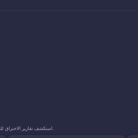
استكشف تقارير الاختراق للشركات الأخرى التي نتتبعها. انقر على أي نطاق لرؤية تعرضه.