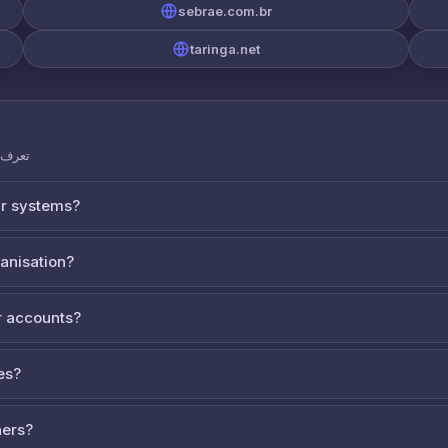
sebrae.com.br
taringa.net
تعرف ع
ur systems?
ganisation?
 accounts?
es?
ners?