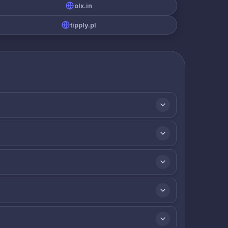
olx.in
tipply.pl