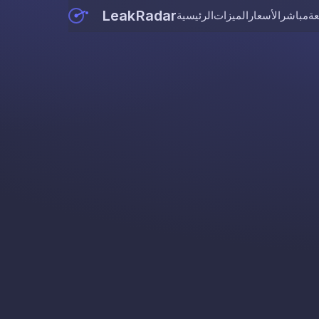
LeakRadar
عة
مباشر
الأسعار
الميزات
الرئيسية