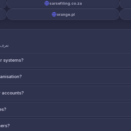
sarsefiling.co.za
orange.pl
تعرف ع
ur systems?
ganisation?
 accounts?
es?
ners?