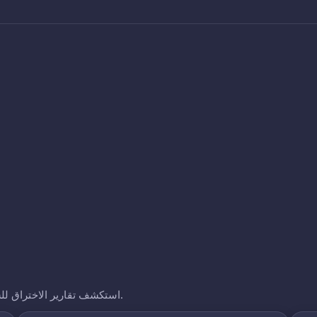
استكشف تقارير الاختراق للشركات الأخرى التي نتتبعها. انقر على أي نطاق لرؤية تعرضه.