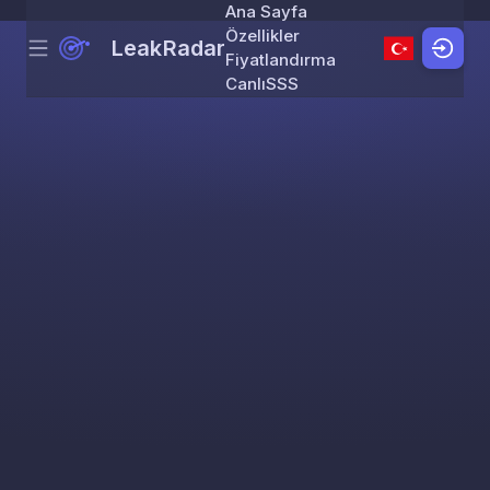
Ana Sayfa
Özellikler
LeakRadar
Menu
Skip to content
Fiyatlandırma
Canlı
SSS