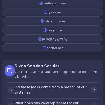
smtickets.com
ryzex.net
wbhed.gov.in
oney.com
paraguay.gov.py
cpanel.net
Sıkça Sorulan Sorular
Veri ihlalleri ve nasıl yanıt verileceği hakkında daha fazla
bilgi edinin
Did these leaks come from a breach of our
1
systems?
What does this view represent for our