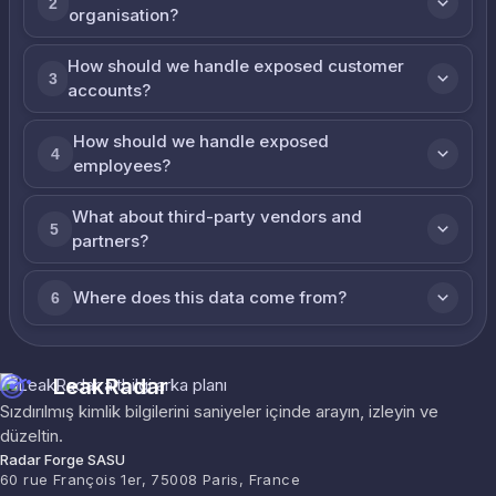
2
organisation?
How should we handle exposed customer
3
accounts?
How should we handle exposed
4
employees?
What about third-party vendors and
5
partners?
Where does this data come from?
6
LeakRadar
Sızdırılmış kimlik bilgilerini saniyeler içinde arayın, izleyin ve
düzeltin.
Radar Forge SASU
60 rue François 1er, 75008 Paris, France