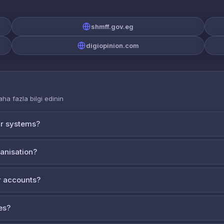
shmff.gov.eg
digiopinion.com
aha fazla bilgi edinin
ur systems?
ganisation?
 accounts?
es?