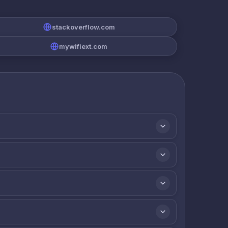
stackoverflow.com
mywifiext.com