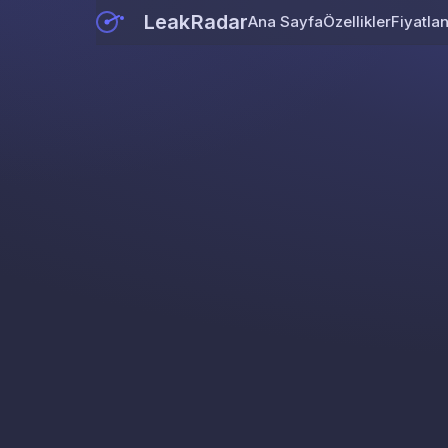
LeakRadar
Ana Sayfa
Özellikler
Fiyatla