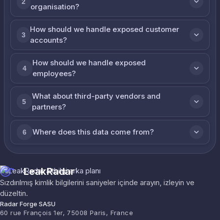
2
organisation?
How should we handle exposed customer
3
accounts?
How should we handle exposed
4
employees?
What about third-party vendors and
5
partners?
Where does this data come from?
6
LeakRadar
Sızdırılmış kimlik bilgilerini saniyeler içinde arayın, izleyin ve
düzeltin.
Radar Forge SASU
60 rue François 1er, 75008 Paris, France