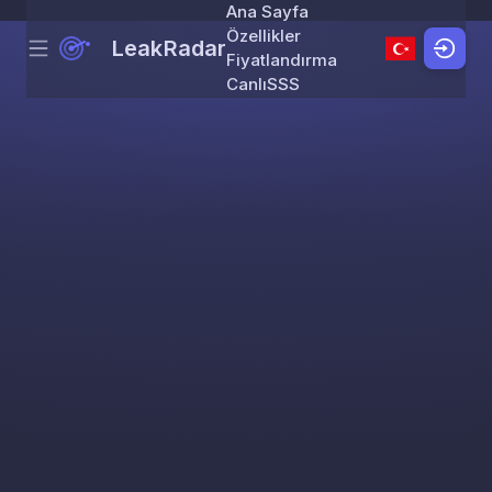
Ana Sayfa
Özellikler
LeakRadar
Menu
Skip to content
Fiyatlandırma
Canlı
SSS