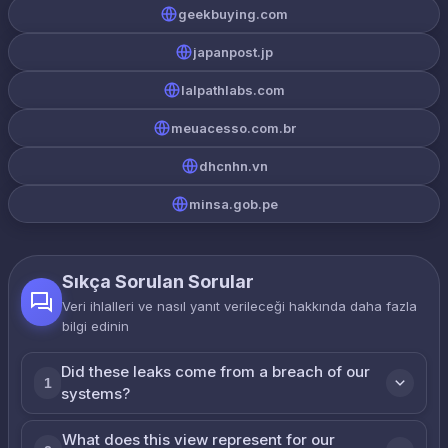
geekbuying.com
japanpost.jp
lalpathlabs.com
meuacesso.com.br
dhcnhn.vn
minsa.gob.pe
Sıkça Sorulan Sorular
Veri ihlalleri ve nasıl yanıt verileceği hakkında daha fazla
bilgi edinin
Did these leaks come from a breach of our
1
systems?
What does this view represent for our