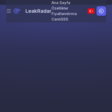
Ana Sayfa
Özellikler
LeakRadar
Menu
Skip to content
Fiyatlandırma
Canlı
SSS