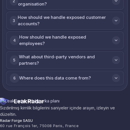
2
organisation?
How should we handle exposed customer
3
accounts?
How should we handle exposed
4
employees?
What about third-party vendors and
5
partners?
Where does this data come from?
6
LeakRadar
Sızdırılmış kimlik bilgilerini saniyeler içinde arayın, izleyin ve
düzeltin.
Radar Forge SASU
60 rue François 1er, 75008 Paris, France