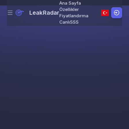
Ana Sayfa
Özellikler
LeakRadar
Menu
Skip to content
Fiyatlandırma
Canlı
SSS