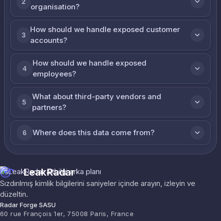
2
organisation?
How should we handle exposed customer
3
accounts?
How should we handle exposed
4
employees?
What about third-party vendors and
5
partners?
Where does this data come from?
6
LeakRadar
Sızdırılmış kimlik bilgilerini saniyeler içinde arayın, izleyin ve
düzeltin.
Radar Forge SASU
60 rue François 1er, 75008 Paris, France